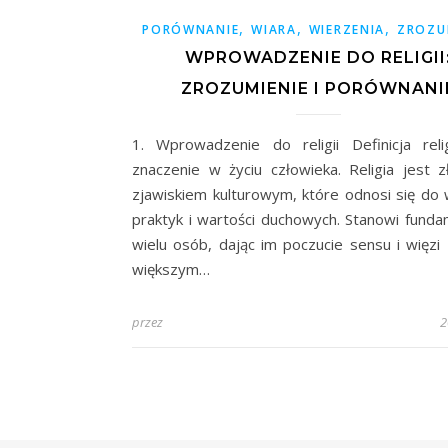
,
,
,
PORÓWNANIE
WIARA
WIERZENIA
ZROZU
WPROWADZENIE DO RELIGII
ZROZUMIENIE I PORÓWNANI
1. Wprowadzenie do religii Definicja relig
znaczenie w życiu człowieka. Religia jest 
zjawiskiem kulturowym, które odnosi się do 
praktyk i wartości duchowych. Stanowi funda
wielu osób, dając im poczucie sensu i więzi
większym…
przez
2