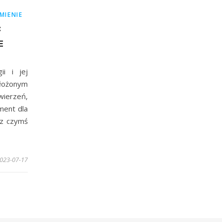
MIENIE
:
E
ii i jej
złożonym
wierzeń,
ment dla
 z czymś
023-07-17